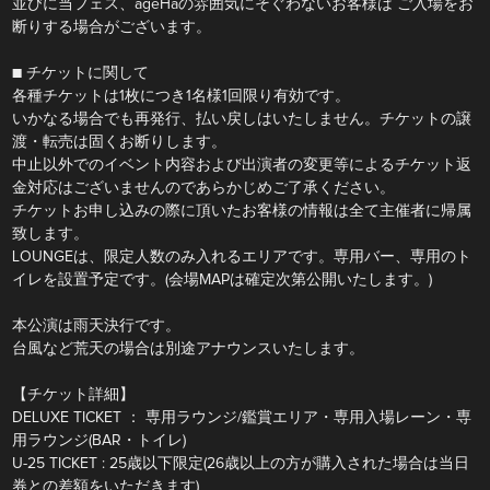
並びに当フェス、ageHaの雰囲気にそぐわないお客様は ご入場をお
断りする場合がございます。
■ チケットに関して
各種チケットは1枚につき1名様1回限り有効です。
いかなる場合でも再発行、払い戻しはいたしません。チケットの譲
渡・転売は固くお断りします。
中止以外でのイベント内容および出演者の変更等によるチケット返
金対応はございませんのであらかじめご了承ください。
チケットお申し込みの際に頂いたお客様の情報は全て主催者に帰属
致します。
LOUNGEは、限定人数のみ入れるエリアです。専用バー、専用のト
イレを設置予定です。(会場MAPは確定次第公開いたします。)
本公演は雨天決行です。
台風など荒天の場合は別途アナウンスいたします。
【チケット詳細】
DELUXE TICKET ： 専用ラウンジ/鑑賞エリア・専用入場レーン・専
用ラウンジ(BAR・トイレ)
U-25 TICKET : 25歳以下限定(26歳以上の方が購入された場合は当日
券との差額をいただきます)