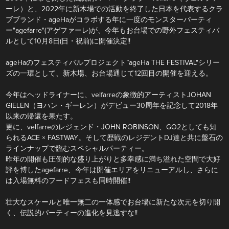
ーレ）と、2022年に新木場での活動を終了した日本を代表するクラ
ブブランド・ageHaがコラボする年に一度のモンスターパーティ
ー"agefarre"(アゲファーレ)が、今年もお台場での野外フェスティバ
ルとして10月8日(日・祝前)に開催決定!!
ageHaのフェスティバルプロジェクト”ageHa THE FESTIVAL"シリー
ズの一環として、新木場、お台場通じて12回目の開催を迎える。
今年はヘッドライナーに、velfarreの象徴的アーティストJOHAN
GIELEN（ヨハン・ギーレン）がデビュー30周年を記念して2018年
以来の帰還を果たす。
更に、velfarreのレジェンド・JOHN ROBINSON、GO2としても知
られるACE × FASTWAY。そして歴戦のレジデントDJ達と共に盤石の
ラインナップで臨むスペシャルパーティー。
昨年の開催も圧倒的な盛り上がりと多幸感に満ち溢れた空間で大好
評を博したagefarre、今年は開催エリアをリニューアルし、さらに
は入場無料のフードフェスも同時開催!!
壮大なスケールと唯一無二の一体感でお台場に新たな次元を切り開
く、伝説的パーティーの進化を見逃すな!!