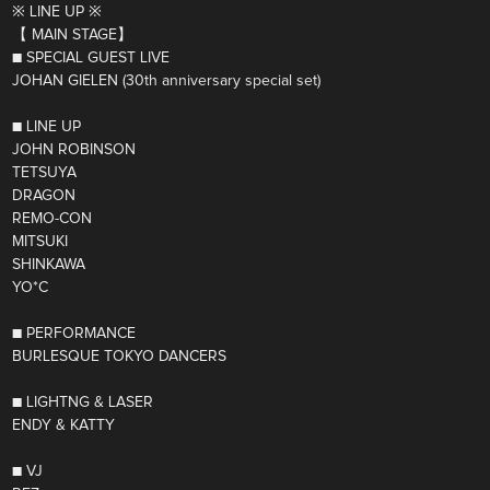
※ LINE UP ※
【 MAIN STAGE】
■ SPECIAL GUEST LIVE
JOHAN GIELEN (30th anniversary special set)
■ LINE UP
JOHN ROBINSON
TETSUYA
DRAGON
REMO-CON
MITSUKI
SHINKAWA
YO*C
■ PERFORMANCE
BURLESQUE TOKYO DANCERS
■ LIGHTNG & LASER
ENDY & KATTY
■ VJ