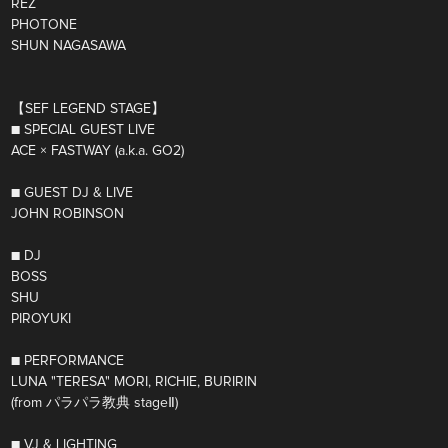
REZ
PHOTONE
SHUN NAGASAWA
【SEF LEGEND STAGE】
■ SPECIAL GUEST LIVE
ACE × FASTWAY (a.k.a. GO2)
■ GUEST DJ & LIVE
JOHN ROBINSON
■ DJ
BOSS
SHU
PIROYUKI
■ PERFORMANCE
LUNA "TERESA" MORI, RICHIE, BURIRIN
(from パラパラ教典 stageⅡ)
■ VJ & LIGHTING