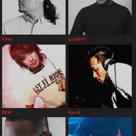
Kaya
U☆HEY?
REW
Ken×2