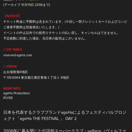
(アーカイブ 10月15日 23:59まで)
【NOTICE】
チケット料金に手数料は含まれています。(※但し一部クレジットカードおよびコンビ
ニ発券手数料は別途発生いたします。)
イベントの中止以外での前売りチケットの払い戻し、キャンセルはできません。
予定枚数に到達した場合、当日券の販売はございません。
□ VIP TABLE
reserve@ageha.com
□ VENUE
お台場青海R地区
〒135-0064 東京都江東区青海１丁目１ R地区
MORE INFO
ageHa Productions
iFLYER
日本を代表するクラブブランドageHaによるフェスティバルプロジ
ェクト「ageHa THE FESTIVAL 」 DAY 2
2006年に幕を閉じた伝説的スーパークラブ・velfarre（ヴェルファ