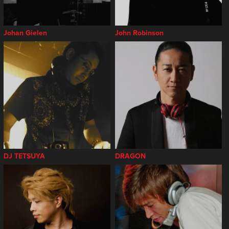
Johan Gielen
John Robinson
DJ TETSUYA
DRAGON