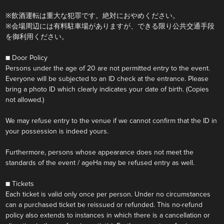
※飲酒運転は重大な犯罪です。絶対におやめください。
※会場周辺には有料駐車場がありますが、できる限り公共交通手段
を御利用ください。
■ Door Policy
Persons under the age of 20 are not permitted entry to the event.
Everyone will be subjected to an ID check at the entrance. Please
bring a photo ID which clearly indicates your date of birth. (Copies
not allowed.)
We may refuse entry to the venue if we cannot confirm that the ID in
your possession is indeed yours.
Furthermore, persons whose appearance does not meet the
standards of the event / ageHa may be refused entry as well.
■ Tickets
Each ticket is valid only once per person. Under no circumstances
can a purchased ticket be reissued or refunded. This no-refund
policy also extends to instances in which there is a cancellation or