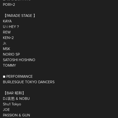
PORI×2
【PARADE STAGE 】
KAYA
U☆HEY？
REW
KEN×2
Jr.
MSK
NORIO SP
SATOSHI HOSHINO
TOMMY
■ PERFORMANCE
BURLESQUE TOKYO DANCERS
【BAR 昭和】
DJ哀愁 & NOBU
Shu1 Tokyo
JOE
PASSION & GUN