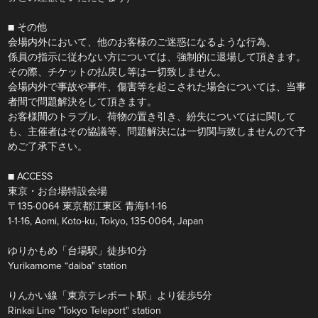
■ その他
会場内外において、他のお客様のご迷惑になるような行為、
係員の指示に従わない方については、強制的に退場して頂きます。
その際、チケットの払戻し等は一切致しません。
会場内外で事故や事件、傷害等を起こされた場合については、当事
者間で問題解決をして頂きます。
お客様間のトラブル、荷物の置き引き、紛失についてはに関して
も、主催者はその協議等、問題解決には一切関与致しませんので予
めご了承下さい。
■ ACCESS
東京・お台場特設会場
〒135-0064 東京都江東区 青海1-1-16
1-1-16, Aomi, Koto-ku, Tokyo, 135-0064, Japan
ゆりかもめ「台場駅」徒歩10分
Yurikamome “daiba" station
りんかい線「東京テレポート駅」より徒歩5分
Rinkai Line "Tokyo Teleport" station