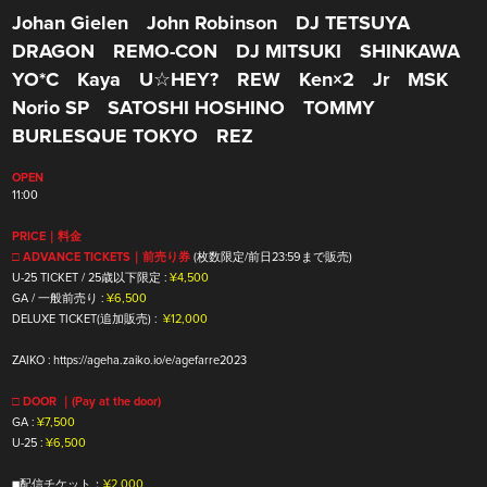
Johan Gielen
John Robinson
DJ TETSUYA
DRAGON
REMO-CON
DJ MITSUKI
SHINKAWA
YO*C
Kaya
U☆HEY?
REW
Ken×2
Jr
MSK
Norio SP
SATOSHI HOSHINO
TOMMY
BURLESQUE TOKYO
REZ
OPEN
11:00
PRICE｜料金
□ ADVANCE TICKETS｜前売り券
(枚数限定/前日23:59まで販売)
U-25 TICKET / 25歳以下限定 :
¥4,500
GA / 一般前売り :
¥6,500
DELUXE TICKET(追加販売) :
¥12,000
ZAIKO :
https://ageha.zaiko.io/e/agefarre2023
□ DOOR ｜(Pay at the door)
GA :
¥7,500
U-25 :
¥6,500
■配信チケット：
¥2,000