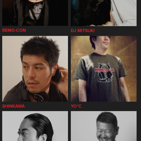
REMO-CON
DJ MITSUKI
SHINKAWA
YO*C