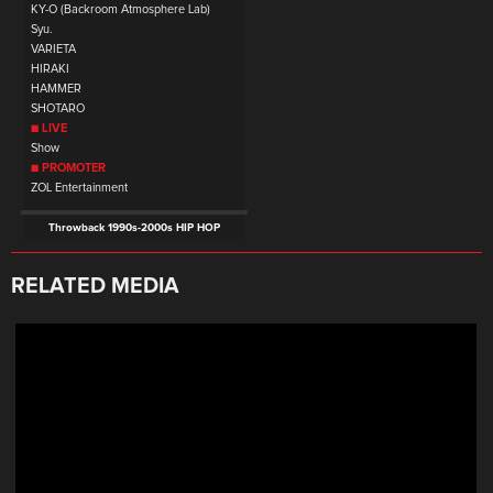
KY-O (Backroom Atmosphere Lab)
Syu.
VARIETA
HIRAKI
HAMMER
SHOTARO
■ LIVE
Show
■ PROMOTER
ZOL Entertainment
Throwback 1990s-2000s HIP HOP
RELATED MEDIA