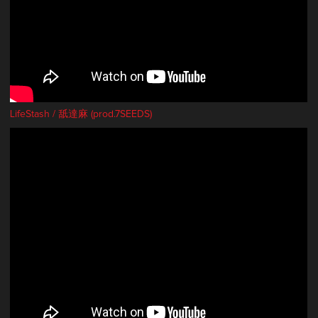
LifeStash / 舐達麻 (prod.7SEEDS)