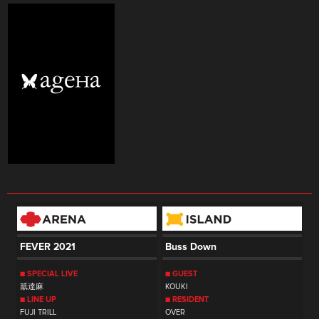
FEVER 2021
Buss Down
■ SPECIAL LIVE
■ GUEST
舐達麻
KOUKI
■ LINE UP
■ RESIDENT
FUJI TRILL
OVER