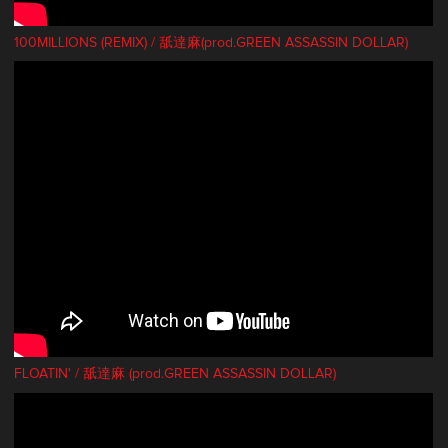
100MILLIONS (REMIX) / 舐達麻(prod.GREEN ASSASSIN DOLLAR)
FLOATIN' / 舐達麻 (prod.GREEN ASSASSIN DOLLAR)