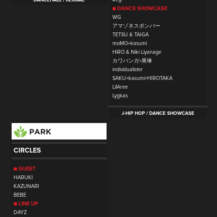
■ DANCE SHOWCASE
WG
アマゾネスボンバー
TETSU & TAIGA
moMO+kasumi
HiRO & Niki Liyanage
カワバンガ+果琳
individualister
SAKU+kasumi+HIROTAKA
LilAree
Lygkas
J-HIP HOP / DANCE SHOWCASE
CIRCLES
■ GUEST
HARUKI
KAZUNARI
BEBE
■ LINE UP
DAYZ