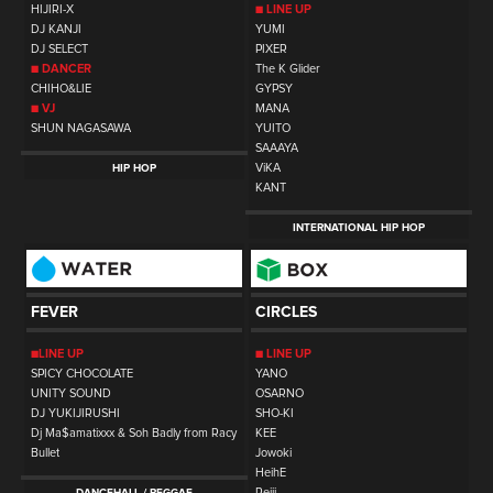
HIJIRI-X
■ LINE UP
DJ KANJI
YUMI
DJ SELECT
PIXER
■ DANCER
The K Glider
CHIHO&LIE
GYPSY
■ VJ
MANA
SHUN NAGASAWA
YUITO
SAAAYA
ViKA
HIP HOP
KANT
INTERNATIONAL HIP HOP
FEVER
CIRCLES
■LINE UP
■ LINE UP
SPICY CHOCOLATE
YANO
UNITY SOUND
OSARNO
DJ YUKIJIRUSHI
SHO-KI
Dj Ma$amatixxx & Soh Badly from Racy
KEE
Bullet
Jowoki
HeihE
Reiji
DANCEHALL / REGGAE