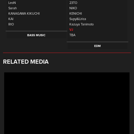
LeoN
23TO
Sarah
NIKO
KANAGAWA KIKUCHI
KENICHI
KAI
Supyi&Lirica
RIO
Kazuya Tanimoto
VJ
TBA
BASS MUSIC
EDM
RELATED MEDIA