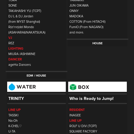
TORA
YAMARIKI
SONE
JUN OIKAWA
TAKAHASHI YU (TCPT)
ONNY
DJ L & DJ Jordan
MADOKA
(from MYST Shanghai)
COTTON (From HITACHI)
R(e'rre)del Mondo
FumiO (From NAGANO)
(ASAHARA&NAKATSUKA)
and more.
VJ
REZ
HOUSE
LIGHTING
MIURA /ASHIMINE
DANCER
ageHa Dancers
EDM / HOUSE
TRINITY
Who is Ready to Jump!
LINE UP
RESIDENT
TASSKI
INAGEE
Na-Oh
LINE UP
K-CHEL♡
ROLF U DIV (TCPT)
U-TA
SQUARE FACTORY