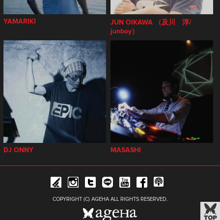
YAMARIKI
JUN OIKAWA （及川 淳/
junboy）
DJ ONNY
MASASHI
COPYRIGHT (C) AGEHA ALL RIGHTS RESERVED.