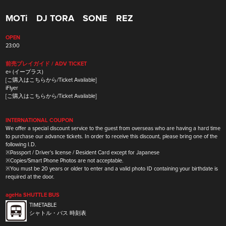
MOTi
DJ TORA
SONE
REZ
OPEN
23:00
前売プレイガイド / ADV TICKET​
e+ (イープラス)
[ご購入はこちらから/Ticket Available]
iFlyer
[ご購入はこちらから/Ticket Available]
INTERNATIONAL COUPON
We offer a special discount service to the guest from overseas who are having a hard time
to purchase our advance tickets. In order to receive this discount, please bring one of the
following I.D.
※Passport / Driver's license / Resident Card except for Japanese
※Copies/Smart Phone Photos are not acceptable.
※You must be 20 years or older to enter and a valid photo ID containing your birthdate is
required at the door.
ageHa SHUTTLE BUS
TIMETABLE
シャトル・バス 時刻表