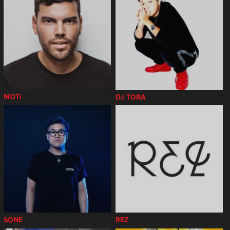
MOTi
DJ TORA
SONE
REZ