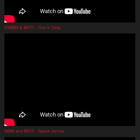
DVBBS & MOTi - This Is Dirty
W&W and MOTi - Spack Jarrow