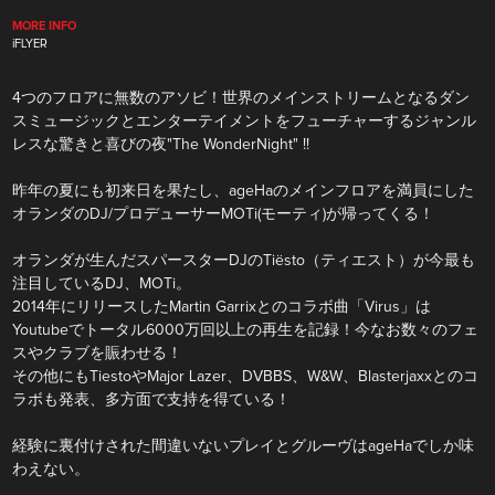
MORE INFO
iFLYER
4つのフロアに無数のアソビ！世界のメインストリームとなるダン
スミュージックとエンターテイメントをフューチャーするジャンル
レスな驚きと喜びの夜"The WonderNight" !!
昨年の夏にも初来日を果たし、ageHaのメインフロアを満員にした
オランダのDJ/プロデューサーMOTi(モーティ)が帰ってくる！
オランダが生んだスパースターDJのTiësto（ティエスト）が今最も
注目しているDJ、MOTi。
2014年にリリースしたMartin Garrixとのコラボ曲「Virus」は
Youtubeでトータル6000万回以上の再生を記録！今なお数々のフェ
スやクラブを賑わせる！
その他にもTiestoやMajor Lazer、DVBBS、W&W、Blasterjaxxとのコ
ラボも発表、多方面で支持を得ている！
経験に裏付けされた間違いないプレイとグルーヴはageHaでしか味
わえない。